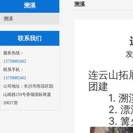
溯溪
溯溪
溯溪
联系我们
发
服务热线：
13739085402
联系手机：
连云山拓
13739085402
团建
公司地址：长沙市雨花区韶
1. 溯溪
山南路259号香颂国际商厦
20027房
2. 漂
3. 篝