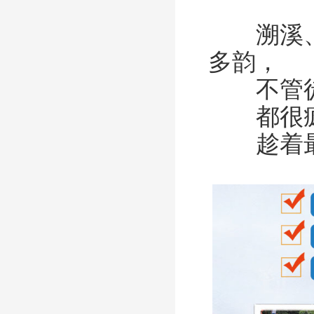
溯溪、溜
多韵，
不管徒
都很疯
趁着最这