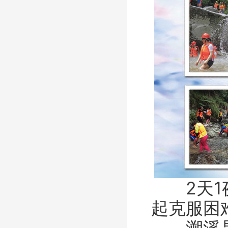
2天1夜
起克服困
溯溪是指