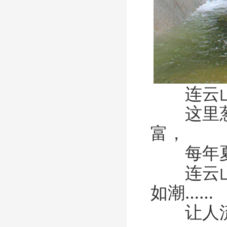
连云山，
这里葱葱
富，
每年夏
连云山，
如潮……
让人流