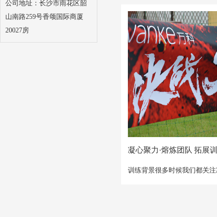
公司地址：长沙市雨花区韶
着嘹亮的军歌，队踏着稳健的
山南路259号香颂国际商厦
练营，整编为连，开启军魂塑
20027房
在浓烈的商战中，
凝心聚力·熔炼团队 拓展
训练背景很多时候我们都关注
而凝聚力到底是什么呢？很多
着凝聚力不足，那怎么通过拓
这个问题呢？慧之达解答：要