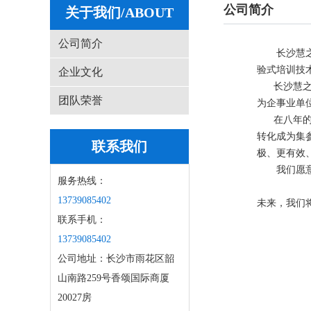
公司简介
关于我们/ABOUT
公司简介
长沙慧
验式培训技
企业文化
长沙慧之达
团队荣誉
为企事业单
在八年的培
转化成为集
联系我们
极、更有效
我们愿意倾
服务热线：
13739085402
未来，我们
联系手机：
13739085402
公司地址：长沙市雨花区韶
山南路259号香颂国际商厦
20027房