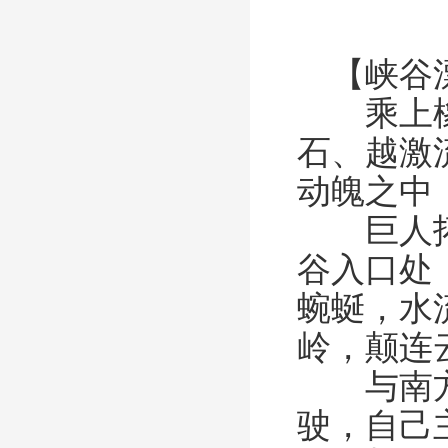
【峡谷
乘上橡皮
石、越激
动魄之中
巨人拓展
谷入口处
蜿蜒，水
岭，颠连
与南方大
驶，自己